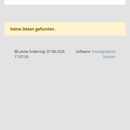
Keine Daten gefunden.
Letzte Änderung: 07.08.2026
Software:
Sitzungsdienst
(Wird in
17:07:33
Session