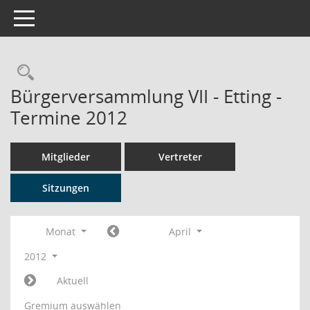
Toggle navigation
Rechercheauswahl
Bürgerversammlung VII - Etting -
Termine 2012
Mitglieder
Vertreter
Sitzungen
Monat
April
2012
Aktuell
Gremium auswählen