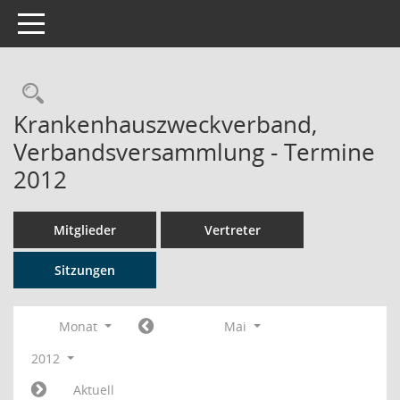
Toggle navigation
Rechercheauswahl
Krankenhauszweckverband,
Verbandsversammlung - Termine
2012
Mitglieder
Vertreter
Sitzungen
Monat
Mai
2012
Aktuell