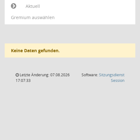
Aktuell
Gremium auswählen
Keine Daten gefunden.
Letzte Änderung: 07.08.2026
Software:
Sitzungsdienst
(Wird in
17:07:33
Session