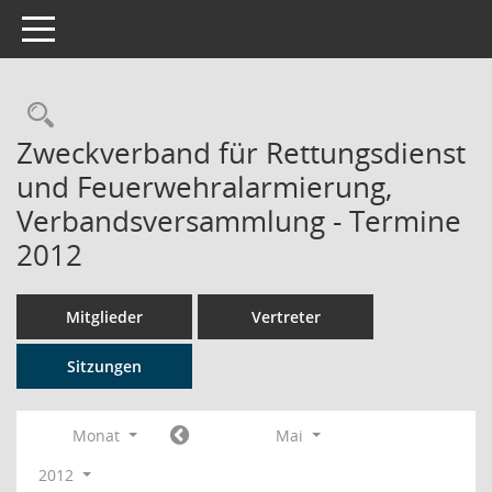
Toggle navigation
Rechercheauswahl
Zweckverband für Rettungsdienst
und Feuerwehralarmierung,
Verbandsversammlung - Termine
2012
Mitglieder
Vertreter
Sitzungen
Monat
Mai
2012