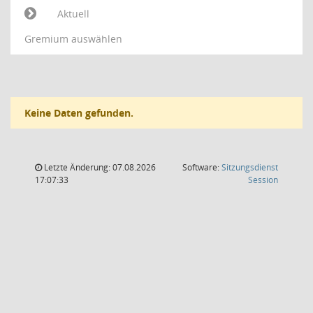
Aktuell
Gremium auswählen
Keine Daten gefunden.
Letzte Änderung: 07.08.2026
Software:
Sitzungsdienst
(Wird in
17:07:33
Session