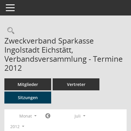
Toggle navigation
Rechercheauswahl
Zweckverband Sparkasse
Ingolstadt Eichstätt,
Verbandsversammlung - Termine
2012
Mitglieder
Vertreter
Sitzungen
Monat
Juli
2012