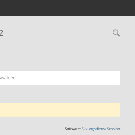
2
Rec
swählen
(Wird in
Software:
Sitzungsdienst
Session