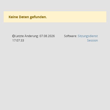
Keine Daten gefunden.
Letzte Änderung: 07.08.2026
Software:
Sitzungsdienst
(Wird in
17:07:33
Session