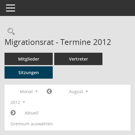
Toggle navigation
Rechercheauswahl
Migrationsrat - Termine 2012
Mitglieder
Vertreter
Sitzungen
Monat
August
2012
Aktuell
Gremium auswählen