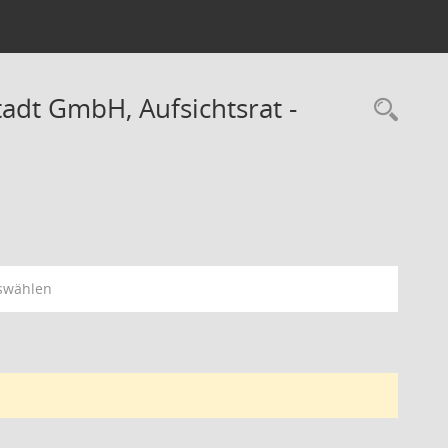
dt GmbH, Aufsichtsrat -
Rec
swählen