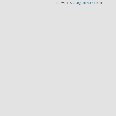
(Wird in
Software:
Sitzungsdienst
Session