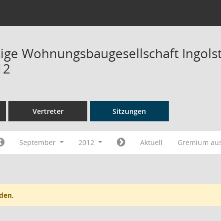
ge Wohnungsbaugesellschaft Ingolsta
12
Vertreter
Sitzungen
September
2012
Aktuell
Gremium au
den.