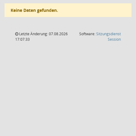
Keine Daten gefunden.
Letzte Änderung: 07.08.2026
Software:
Sitzungsdienst
(Wird in
17:07:33
Session