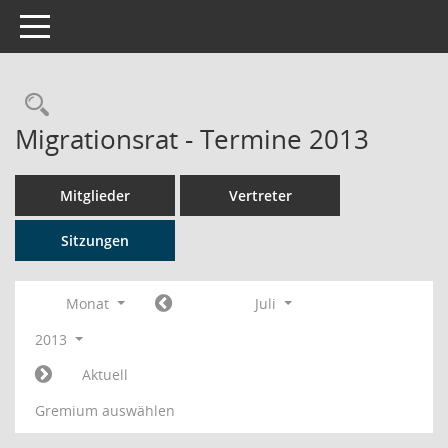
Toggle navigation
Rechercheauswahl
Migrationsrat - Termine 2013
Mitglieder
Vertreter
Sitzungen
Monat
Juli
2013
Aktuell
Gremium auswählen