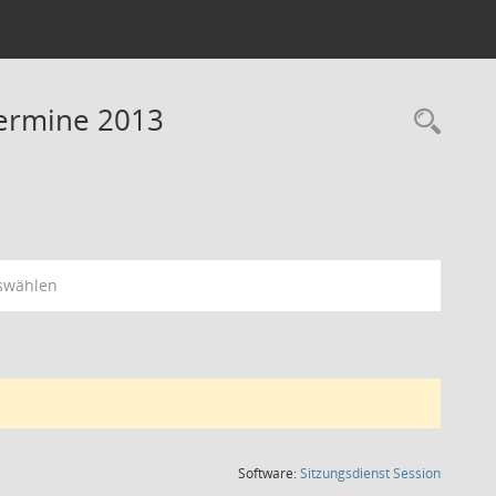
Termine 2013
Rec
swählen
(Wird in
Software:
Sitzungsdienst
Session