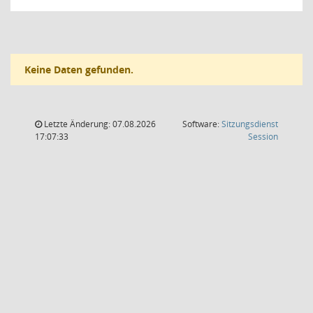
Keine Daten gefunden.
Letzte Änderung: 07.08.2026
Software:
Sitzungsdienst
(Wird in
17:07:33
Session