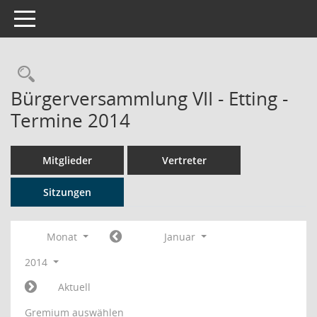
Toggle navigation
Rechercheauswahl
Bürgerversammlung VII - Etting -
Termine 2014
Mitglieder
Vertreter
Sitzungen
Monat
Januar
2014
Aktuell
Gremium auswählen