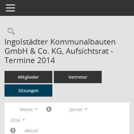
Toggle navigation
Rechercheauswahl
Ingolstädter Kommunalbauten
GmbH & Co. KG, Aufsichtsrat -
Termine 2014
Mitglieder
Vertreter
Sitzungen
Monat
Januar
2014
Aktuell