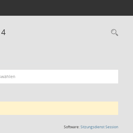
14
Rec
swählen
(Wird in
Software:
Sitzungsdienst
Session