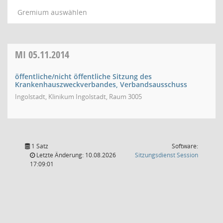
Gremium auswählen
MI
05.11.2014
öffentliche/nicht öffentliche Sitzung des
Krankenhauszweckverbandes, Verbandsausschuss
Ingolstadt, Klinikum Ingolstadt, Raum 3005
1 Satz
Software:
(Wird in
Letzte Änderung: 10.08.2026
Sitzungsdienst
Session
17:09:01