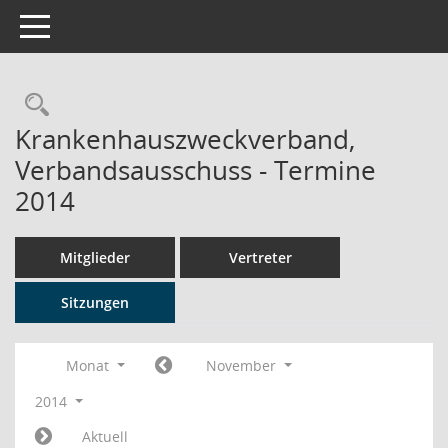
Toggle navigation
Rechercheauswahl
Krankenhauszweckverband,
Verbandsausschuss - Termine
2014
Mitglieder
Vertreter
Sitzungen
Monat
November
2014
Aktuell