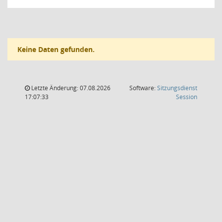
Keine Daten gefunden.
Letzte Änderung: 07.08.2026
Software:
Sitzungsdienst
(Wird in
17:07:33
Session