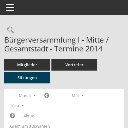
Toggle navigation
Rechercheauswahl
Bürgerversammlung I - Mitte /
Gesamtstadt - Termine 2014
Mitglieder
Vertreter
Sitzungen
Monat
Mai
2014
Aktuell
Gremium auswählen