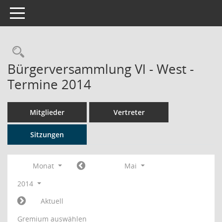
Toggle navigation
Rechercheauswahl
Bürgerversammlung VI - West -
Termine 2014
Mitglieder
Vertreter
Sitzungen
Monat
Mai
2014
Aktuell
Gremium auswählen