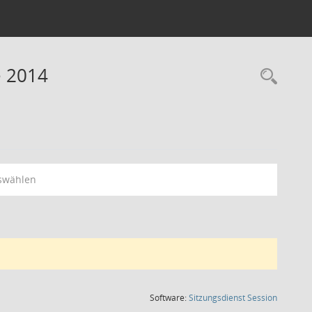
e 2014
Rec
swählen
(Wird in
Software:
Sitzungsdienst
Session