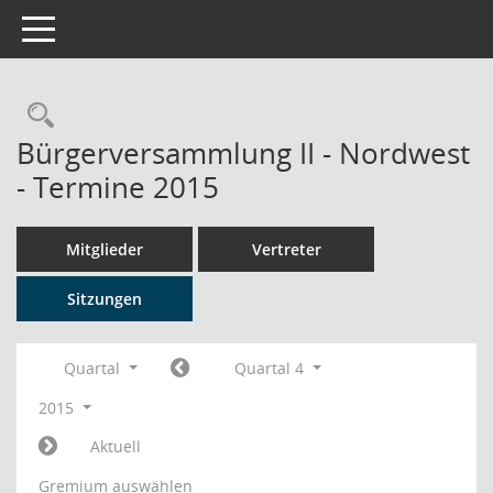
Toggle navigation
Rechercheauswahl
Bürgerversammlung II - Nordwest
- Termine 2015
Mitglieder
Vertreter
Sitzungen
Quartal
Quartal 4
2015
Aktuell
Gremium auswählen