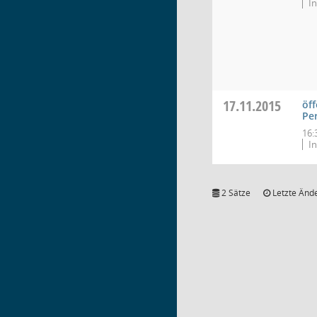
In
17.11.2015
öff
Pe
16:
In
2 Sätze
Letzte Ände