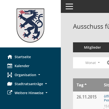
Toggle navigation
Ausschuss f
Mitglieder
Startseite
Monat
Kalender
Organisation
Stadtratsanträge
Tag
Si
Weitere Hinweise
26.11.2015
öff
Pe
15: