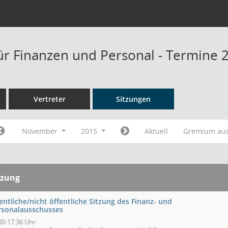
ür Finanzen und Personal - Termine 
Vertreter
Sitzungen
November
2015
Aktuell
Gremium au
tzung
entliche/nicht öffentliche Sitzung des Finanz- und
rsonalausschusses
00-17:36 Uhr