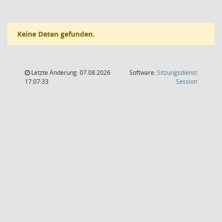
Keine Daten gefunden.
Letzte Änderung: 07.08.2026
Software:
Sitzungsdienst
(Wird in
17:07:33
Session