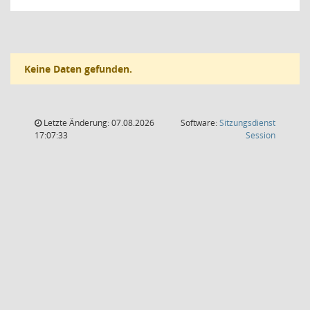
Keine Daten gefunden.
Letzte Änderung: 07.08.2026
Software:
Sitzungsdienst
(Wird in
17:07:33
Session