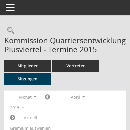
Toggle navigation
Rechercheauswahl
Kommission Quartiersentwicklung
Piusviertel - Termine 2015
Mitglieder
Vertreter
Sitzungen
Monat
April
2015
Aktuell
Gremium auswählen