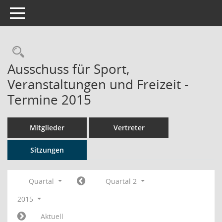
Toggle navigation
Rechercheauswahl
Ausschuss für Sport,
Veranstaltungen und Freizeit -
Termine 2015
Mitglieder
Vertreter
Sitzungen
Quartal
Quartal 2
2015
Aktuell