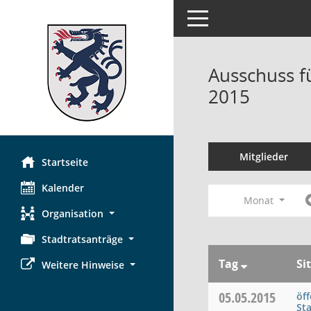
Toggle navigation
Ausschuss f
2015
Mitglieder
Startseite
Kalender
Monat
Organisation
Stadtratsanträge
Tag
Si
Weitere Hinweise
05.05.2015
öff
St