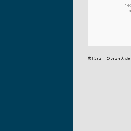
14:
In
1 Satz
Letzte Änder