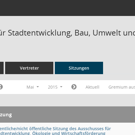
ür Stadtentwicklung, Bau, Umwelt und
Vertreter
Sitzungen
Mai
2015
Aktuell
Gremium au
tzung
entliche/nicht öffentliche Sitzung des Ausschusses für
adtentwicklung, Ökologie und Wirtschaftsförderung