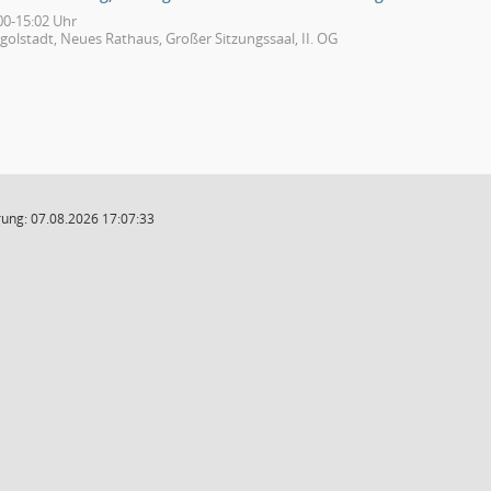
00-15:02 Uhr
golstadt, Neues Rathaus, Großer Sitzungssaal, II. OG
ung: 07.08.2026 17:07:33