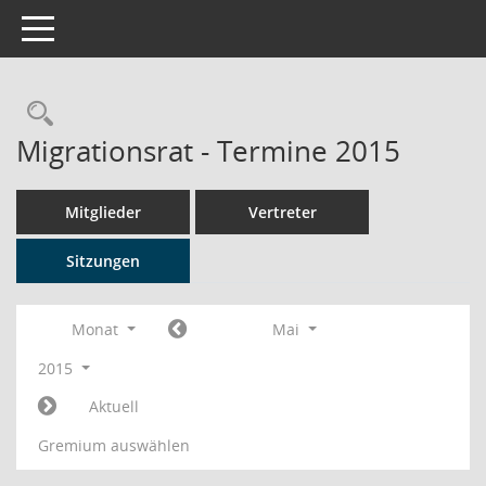
Toggle navigation
Rechercheauswahl
Migrationsrat - Termine 2015
Mitglieder
Vertreter
Sitzungen
Monat
Mai
2015
Aktuell
Gremium auswählen