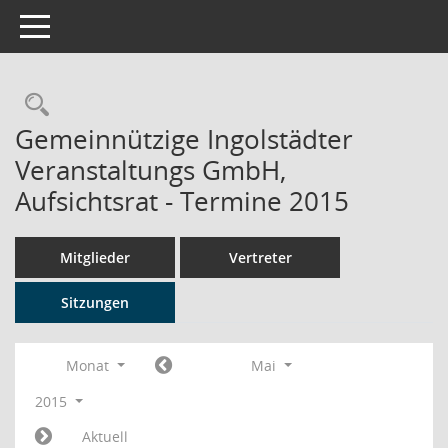
Toggle navigation
Rechercheauswahl
Gemeinnützige Ingolstädter
Veranstaltungs GmbH,
Aufsichtsrat - Termine 2015
Mitglieder
Vertreter
Sitzungen
Monat
Mai
2015
Aktuell