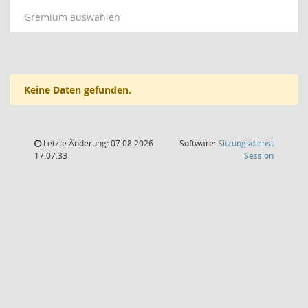
Gremium auswählen
Keine Daten gefunden.
Letzte Änderung: 07.08.2026
Software:
Sitzungsdienst
(Wird in
17:07:33
Session