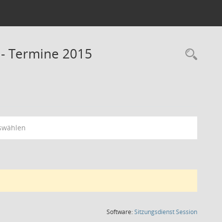
 - Termine 2015
Rec
swählen
(Wird in
Software:
Sitzungsdienst
Session