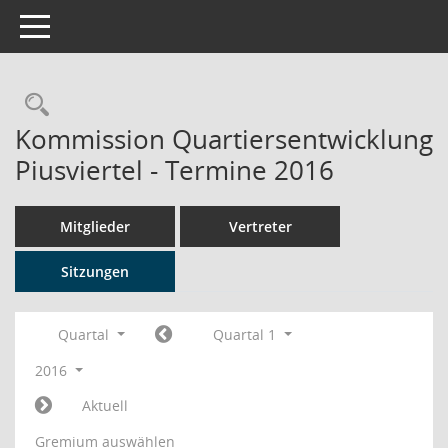
Toggle navigation
Rechercheauswahl
Kommission Quartiersentwicklung
Piusviertel - Termine 2016
Mitglieder
Vertreter
Sitzungen
Quartal
Quartal 1
2016
Aktuell
Gremium auswählen