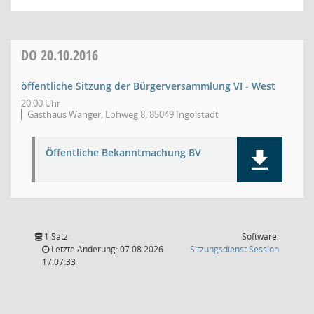
DO
20.10.2016
öffentliche Sitzung der Bürgerversammlung VI - West
20:00 Uhr
Gasthaus Wanger, Lohweg 8, 85049 Ingolstadt
Öffentliche Bekanntmachung BV
1 Satz
Software:
(Wird in
Letzte Änderung: 07.08.2026
Sitzungsdienst
Session
17:07:33