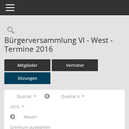
Toggle navigation
Rechercheauswahl
Bürgerversammlung VI - West -
Termine 2016
Mitglieder
Vertreter
Sitzungen
Quartal
Quartal 4
2016
Aktuell
Gremium auswählen