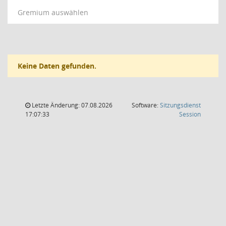
Gremium auswählen
Keine Daten gefunden.
Letzte Änderung: 07.08.2026
Software:
Sitzungsdienst
(Wird in
17:07:33
Session