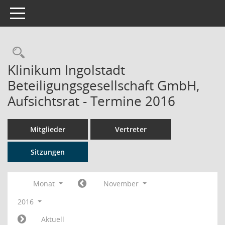
Toggle navigation
Rechercheauswahl
Klinikum Ingolstadt
Beteiligungsgesellschaft GmbH,
Aufsichtsrat - Termine 2016
Mitglieder
Vertreter
Sitzungen
Monat
November
2016
Aktuell