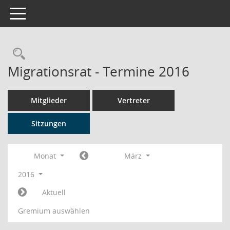
Toggle navigation
Rechercheauswahl
Migrationsrat - Termine 2016
Mitglieder
Vertreter
Sitzungen
Monat
März
2016
Aktuell
Gremium auswählen