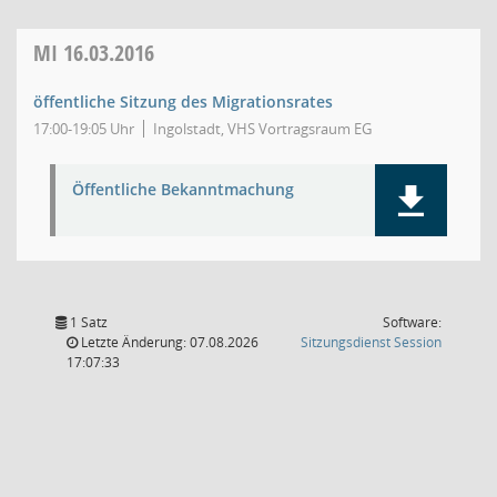
MI
16.03.2016
öffentliche Sitzung des Migrationsrates
17:00-19:05 Uhr
Ingolstadt, VHS Vortragsraum EG
Öffentliche Bekanntmachung
1 Satz
Software:
(Wird in
Letzte Änderung: 07.08.2026
Sitzungsdienst
Session
17:07:33