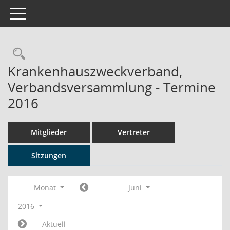
Toggle navigation
Rechercheauswahl
Krankenhauszweckverband,
Verbandsversammlung - Termine
2016
Mitglieder
Vertreter
Sitzungen
Monat
Juni
2016
Aktuell