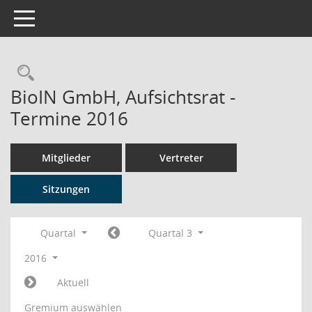
Toggle navigation
Rechercheauswahl
BioIN GmbH, Aufsichtsrat -
Termine 2016
Mitglieder
Vertreter
Sitzungen
Quartal
Quartal 3
2016
Aktuell
Gremium auswählen