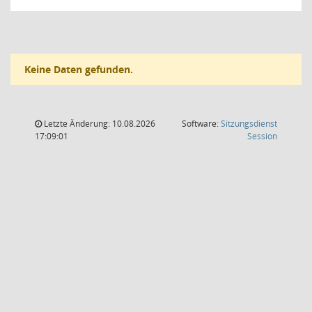
Keine Daten gefunden.
Letzte Änderung: 10.08.2026
Software:
Sitzungsdienst
(Wird in
17:09:01
Session