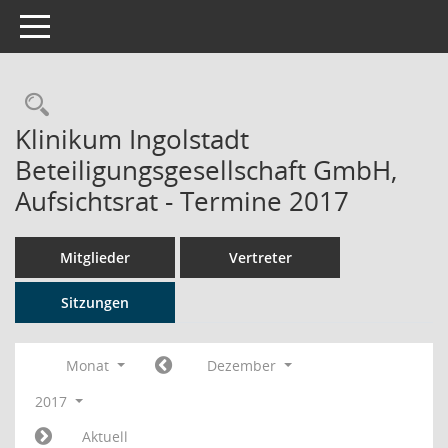
Toggle navigation
Rechercheauswahl
Klinikum Ingolstadt
Beteiligungsgesellschaft GmbH,
Aufsichtsrat - Termine 2017
Mitglieder
Vertreter
Sitzungen
Monat
Dezember
2017
Aktuell