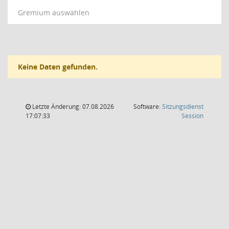
Gremium auswählen
Keine Daten gefunden.
Letzte Änderung: 07.08.2026
Software:
Sitzungsdienst
(Wird in
17:07:33
Session