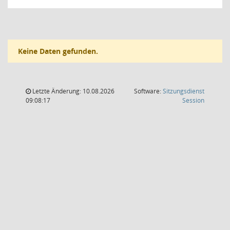
Keine Daten gefunden.
Letzte Änderung: 10.08.2026
Software:
Sitzungsdienst
(Wird in
09:08:17
Session