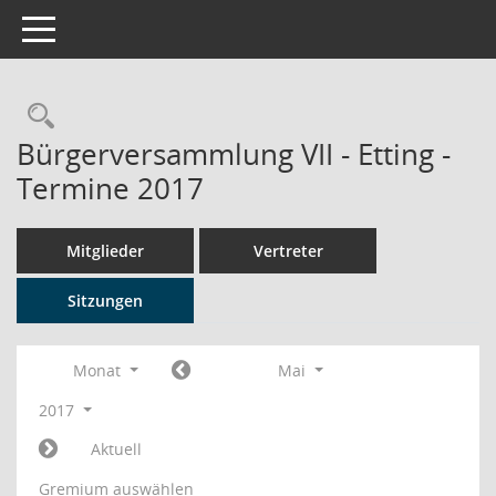
Toggle navigation
Rechercheauswahl
Bürgerversammlung VII - Etting -
Termine 2017
Mitglieder
Vertreter
Sitzungen
Monat
Mai
2017
Aktuell
Gremium auswählen