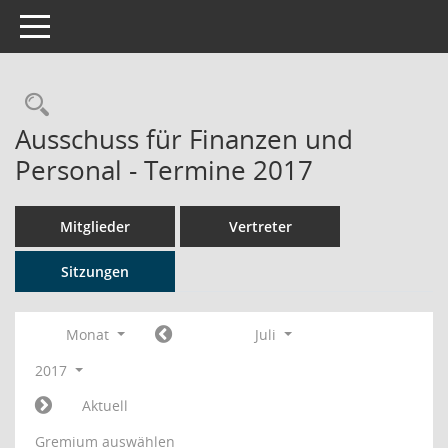
Toggle navigation
Rechercheauswahl
Ausschuss für Finanzen und
Personal - Termine 2017
Mitglieder
Vertreter
Sitzungen
Monat
Juli
2017
Aktuell
Gremium auswählen