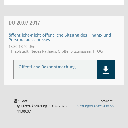
DO
20.07.2017
öffentliche/nicht öffentliche Sitzung des Finanz- und
Personalausschusses
15:30-18:40 Uhr
Ingolstadt, Neues Rathaus, Großer Sitzungssaal, II. OG
Öffentliche Bekanntmachung
1 Satz
Software:
(Wird in
Letzte Änderung: 10.08.2026
Sitzungsdienst
Session
11:09:07