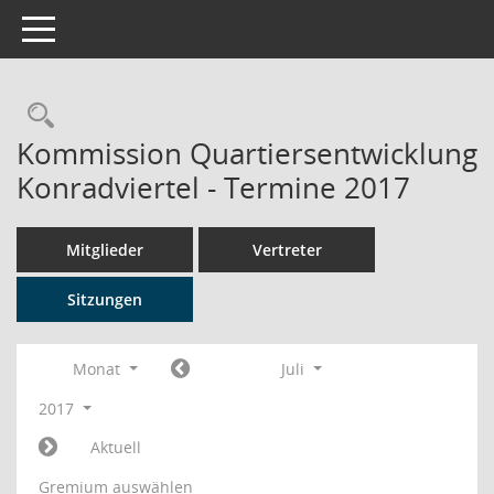
Toggle navigation
Rechercheauswahl
Kommission Quartiersentwicklung
Konradviertel - Termine 2017
Mitglieder
Vertreter
Sitzungen
Monat
Juli
2017
Aktuell
Gremium auswählen