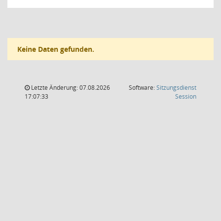
Keine Daten gefunden.
Letzte Änderung: 07.08.2026
Software:
Sitzungsdienst
(Wird in
17:07:33
Session