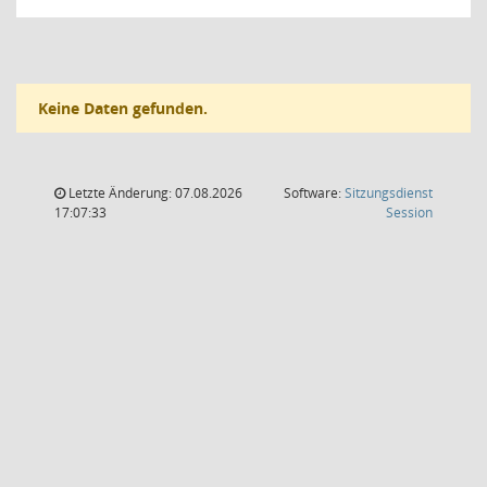
Keine Daten gefunden.
Letzte Änderung: 07.08.2026
Software:
Sitzungsdienst
(Wird in
17:07:33
Session