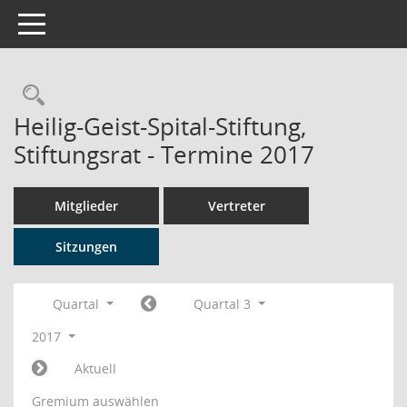
Toggle navigation
Rechercheauswahl
Heilig-Geist-Spital-Stiftung,
Stiftungsrat - Termine 2017
Mitglieder
Vertreter
Sitzungen
Quartal
Quartal 3
2017
Aktuell
Gremium auswählen