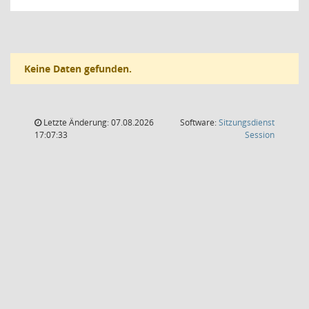
Keine Daten gefunden.
Letzte Änderung: 07.08.2026
Software:
Sitzungsdienst
(Wird in
17:07:33
Session