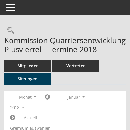
Toggle navigation
Rechercheauswahl
Kommission Quartiersentwicklung
Piusviertel - Termine 2018
Mitglieder
Vertreter
Sitzungen
Monat
Januar
2018
Aktuell
Gremium auswählen