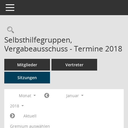
Toggle navigation
Rechercheauswahl
Selbsthilfegruppen,
Vergabeausschuss - Termine 2018
Mitglieder
Vertreter
Sitzungen
Monat
Januar
2018
Aktuell
Gremium auswählen