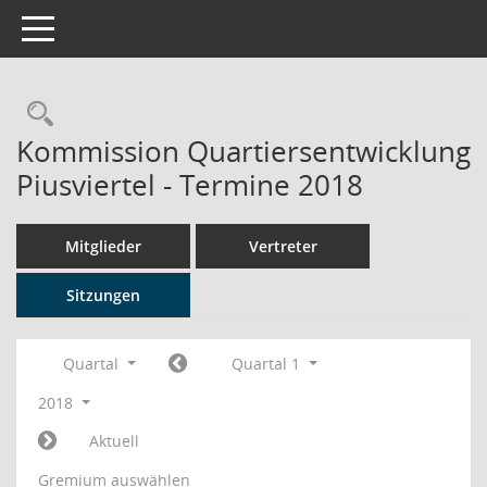
Toggle navigation
Rechercheauswahl
Kommission Quartiersentwicklung
Piusviertel - Termine 2018
Mitglieder
Vertreter
Sitzungen
Quartal
Quartal 1
2018
Aktuell
Gremium auswählen