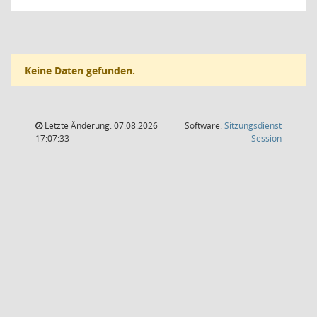
Keine Daten gefunden.
Letzte Änderung: 07.08.2026
Software:
Sitzungsdienst
(Wird in
17:07:33
Session