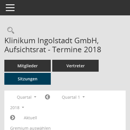
Toggle navigation
Rechercheauswahl
Klinikum Ingolstadt GmbH,
Aufsichtsrat - Termine 2018
Mitglieder
Vertreter
Sitzungen
Quartal
Quartal 1
2018
Aktuell
Gremium auswählen