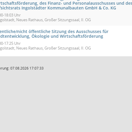
rtschaftsförderung, des Finanz- und Personalausschusses und de
fsichtsrats Ingolstädter Kommunalbauten GmbH & Co. KG
00-18:03 Uhr
golstadt, Neues Rathaus, Großer Sitzungssaal, II. OG
entliche/nicht öffentliche Sitzung des Ausschusses für
adtentwicklung, Ökologie und Wirtschaftsförderung
00-17:25 Uhr
golstadt, Neues Rathaus, Großer Sitzungssaal, II. OG
rung: 07.08.2026 17:07:33