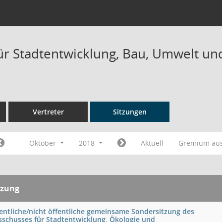
ür Stadtentwicklung, Bau, Umwelt und
Vertreter
Sitzungen
Oktober
2018
Aktuell
Gremium au
tzung
fentliche/nicht öffentliche gemeinsame Sondersitzung des
sschusses für Stadtentwicklung, Ökologie und