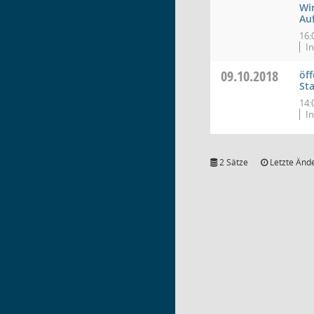
Wi
Au
16:
In
09.10.2018
öff
St
14:
In
2 Sätze
Letzte Ände