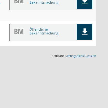
BM
Bekanntmachung
s
BM
Öffentliche
Bekanntmachung
(Wird in
Software:
Sitzungsdienst
Session