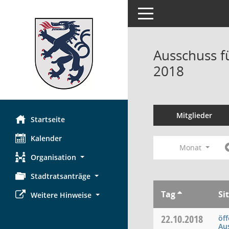
Toggle navigation
Ausschuss f
2018
Mitglieder
Startseite
Kalender
Monat
Organisation
Stadtratsanträge
Tag
Si
Weitere Hinweise
22.10.2018
öf
Au