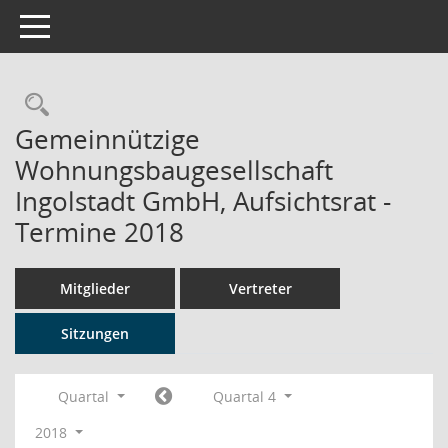
Toggle navigation
Rechercheauswahl
Gemeinnützige
Wohnungsbaugesellschaft
Ingolstadt GmbH, Aufsichtsrat -
Termine 2018
Mitglieder
Vertreter
Sitzungen
Quartal
Quartal 4
2018