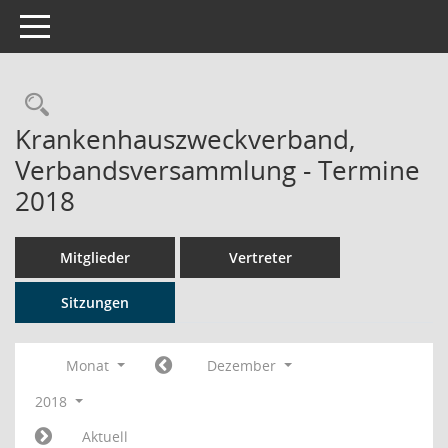
Toggle navigation
Rechercheauswahl
Krankenhauszweckverband,
Verbandsversammlung - Termine
2018
Mitglieder
Vertreter
Sitzungen
Monat
Dezember
2018
Aktuell