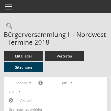
Toggle navigation
Rechercheauswahl
Bürgerversammlung II - Nordwest
- Termine 2018
Mitglieder
Vertreter
Sitzungen
Monat
Juni
2018
Aktuell
Gremium auswählen