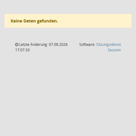
Keine Daten gefunden.
Letzte Änderung: 07.08.2026
Software:
Sitzungsdienst
(Wird in
17:07:33
Session