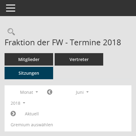
Toggle navigation
Rechercheauswahl
Fraktion der FW - Termine 2018
Mitglieder
Vertreter
Sitzungen
Monat
Juni
2018
Aktuell
Gremium auswählen