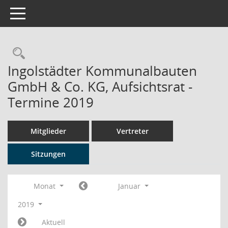
Toggle navigation
Rechercheauswahl
Ingolstädter Kommunalbauten
GmbH & Co. KG, Aufsichtsrat -
Termine 2019
Mitglieder
Vertreter
Sitzungen
Monat
Januar
2019
Aktuell