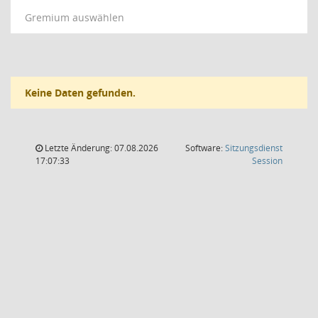
Gremium auswählen
Keine Daten gefunden.
Letzte Änderung: 07.08.2026
Software:
Sitzungsdienst
(Wird in
17:07:33
Session