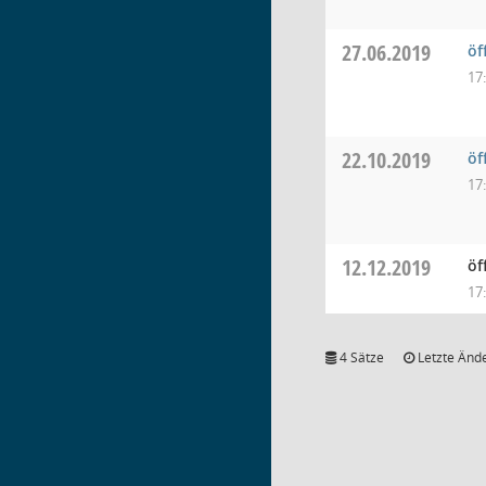
27.06.2019
öf
17
22.10.2019
öf
17
12.12.2019
öf
17
4 Sätze
Letzte Ände