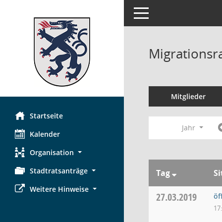
Toggle navigation
Migrationsr
Mitglieder
Startseite
Jahr
Kalender
Organisation
Stadtratsanträge
Tag
S
Weitere Hinweise
27.03.2019
öf
17