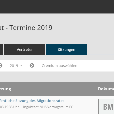
at - Termine 2019
Vertreter
Sitzungen
2019
Gremium auswählen
itzung
Dokum
fentliche Sitzung des Migrationsrates
BM
:03-19:35 Uhr
Ingolstadt, VHS Vortragsraum EG