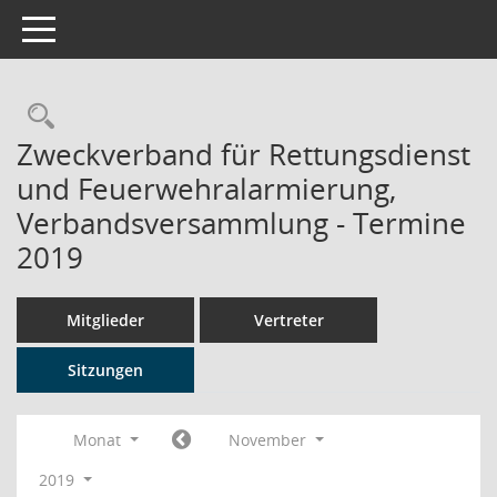
Toggle navigation
Rechercheauswahl
Zweckverband für Rettungsdienst
und Feuerwehralarmierung,
Verbandsversammlung - Termine
2019
Mitglieder
Vertreter
Sitzungen
Monat
November
2019