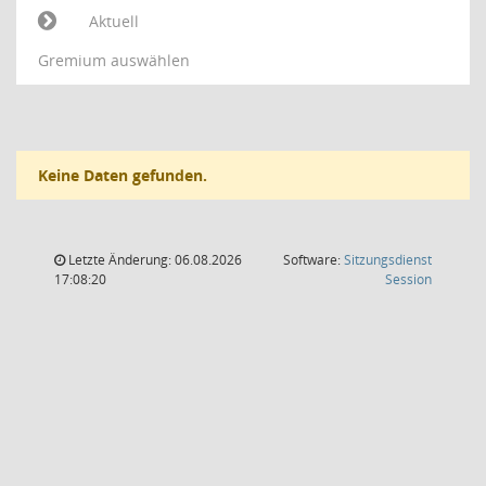
Aktuell
Gremium auswählen
Keine Daten gefunden.
Letzte Änderung: 06.08.2026
Software:
Sitzungsdienst
(Wird in
17:08:20
Session